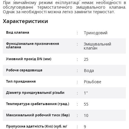
При звичайному режимі експлуатації немає необхідності в
обслуговуванні термостатичного змішувального клапана.
Однак за необхідності можна легко замінити термостат.
Характеристики
Вид клапана
:
Триходовий
Функціональне призначення
:
Змішувальний
клапана
клапан
Умовний прохід DN (мм)
:
25
Робоче середовище
:
Вода
Тип приєднання
:
Різьбове
Діаметр приєднувальної різьби
:
1"
Температура срабатывания (град.)
:
55
Максимальний робочий тиск (бар)
:
10
Пропускна здатність (Kvs) (куб. м/
:
9