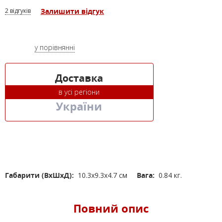
2 відгуків
Залишити відгук
у порівнянні
Доставка
в усі регіони
України
Габарити (ВхШхД):
10.3x9.3x4.7 см
Вага:
0.84 кг.
Повний опис