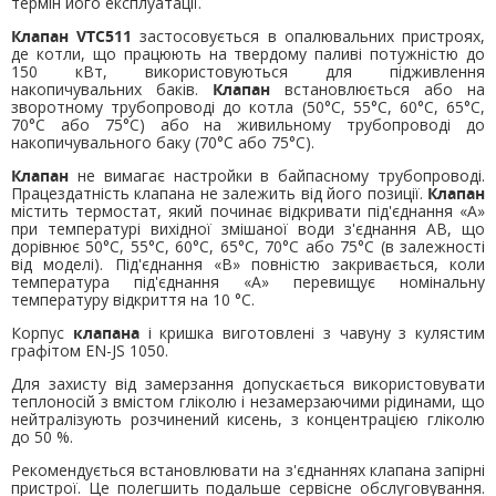
термін його експлуатації.
Клапан VTC511
застосовується в опалювальних пристроях,
де котли, що працюють на твердому паливі потужністю до
150 кВт, використовуються для підживлення
накопичувальних баків.
Клапан
встановлюється або на
зворотному трубопроводі до котла (50°C, 55°C, 60°C, 65°C,
70°C або 75°C) або на живильному трубопроводі до
накопичувального баку (70°C або 75°C).
Клапан
не вимагає настройки в байпасному трубопроводі.
Працездатність клапана не залежить від його позиції.
Клапан
містить термостат, який починає відкривати під'єднання «А»
при температурі вихідної змішаної води з'єднання AB, що
дорівнює 50°C, 55°C, 60°C, 65°C, 70°C або 75°C (в залежності
від моделі). Під'єднання «В» повністю закривається, коли
температура під'єднання «А» перевищує номінальну
температуру відкриття на 10 °C.
Корпус
клапана
і кришка виготовлені з чавуну з кулястим
графітом EN-JS 1050.
Для захисту від замерзання допускається використовувати
теплоносій з вмістом гліколю і незамерзаючими рідинами, що
нейтралізують розчинений кисень, з концентрацією гліколю
до 50 %.
Рекомендується встановлювати на з'єднаннях клапана запірні
пристрої. Це полегшить подальше сервісне обслуговування.