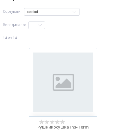
Сортувати:
новіші
Виводити по:
14 из 14
Рушникосушка Ins-Term