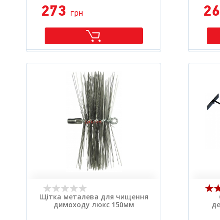
273
2
грн
Щітка металева для чищення
димоходу люкс 150мм
де