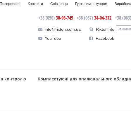
Повернення
Контакти
Співпраця
Гуртовим покупцям
Виробник
+38 (050)
30-96-745
+38 (067)
34-04-372
+38 (063
info@rixton.com.ua
Rixtoninfo
Замовит
YouTube
Facebook
та контролю
Комплектуючі для опалювального обладн