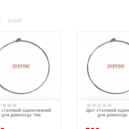
37 из 37
т сталевий оцинкований
Дріт сталевий оци
для димоходу 10м
для димоходу