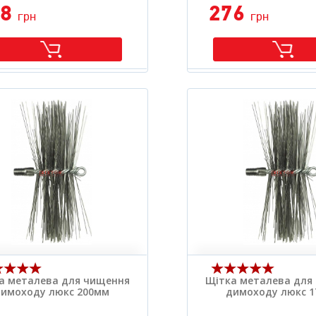
88
276
грн
грн
а металева для чищення
Щітка металева для
имоходу люкс 200мм
димоходу люкс 