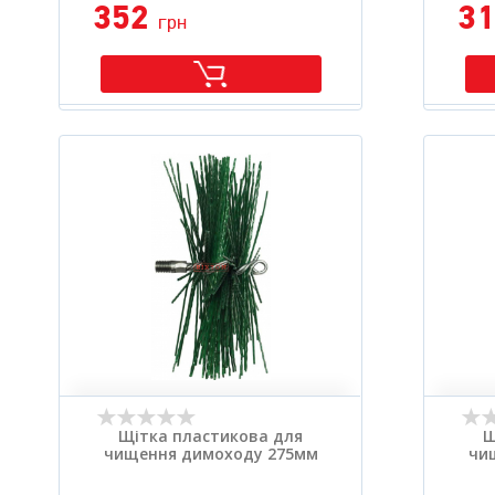
352
3
грн
Щітка пластикова для
Щ
чищення димоходу 275мм
чи