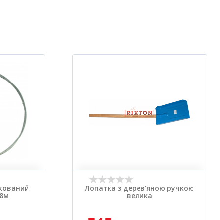
нкований
Лопатка з дерев'яною ручкою
 8м
велика