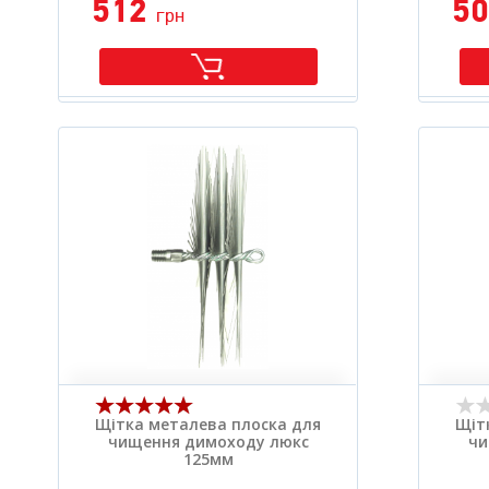
512
5
грн
Щітка металева плоска для
Щіт
чищення димоходу люкс
чи
125мм