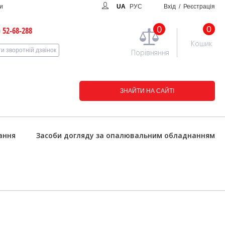
и
UA
РУС
Вхід
/ Реєстрація
0
0
)
52-68-288
Кошик
и зворотній дзвінок
Порівняння
ЗНАЙТИ НА САЙТІ
ання
Засоби догляду за опалювальним обладнанням