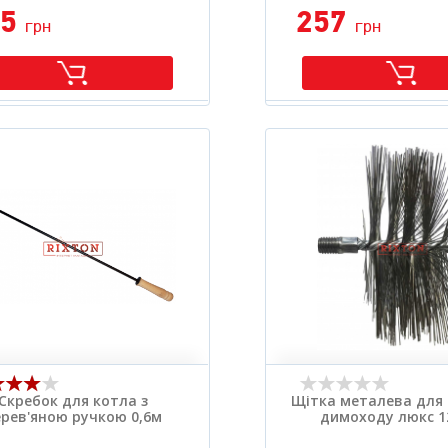
65
257
грн
грн
Скребок для котла з
Щітка металева для
рев'яною ручкою 0,6м
димоходу люкс 