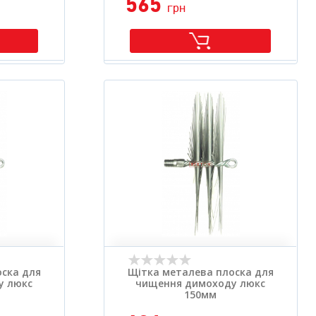
565
грн
ска для
Щітка металева плоска для
у люкс
чищення димоходу люкс
150мм