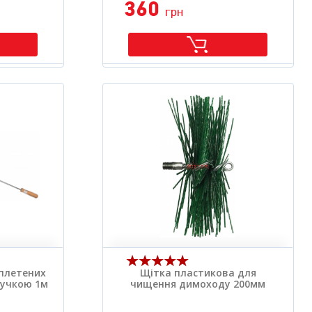
360
грн
плетених
Щітка пластикова для
ручкою 1м
чищення димоходу 200мм