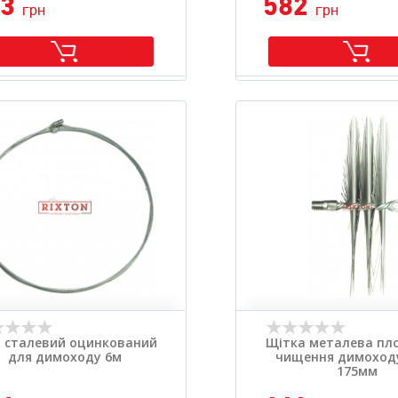
63
582
грн
грн
т сталевий оцинкований
Щітка металева пло
для димоходу 6м
чищення димоход
175мм