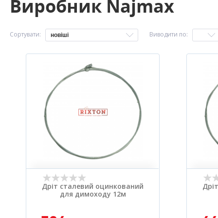
Виробник Najmax
Сортувати:
Виводити по:
новіші
Дріт сталевий оцинкований
Дрі
для димоходу 12м