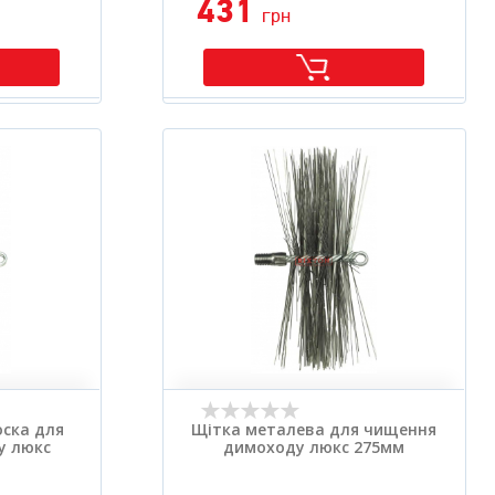
431
грн
ска для
Щітка металева для чищення
у люкс
димоходу люкс 275мм