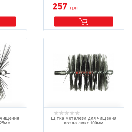
257
грн
 чищення
Щітка металева для чищення
125мм
котла люкс 100мм