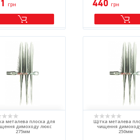
01
440
грн
грн
ка металева плоска для
Щітка металева пло
щення димоходу люкс
чищення димоход
275мм
250мм