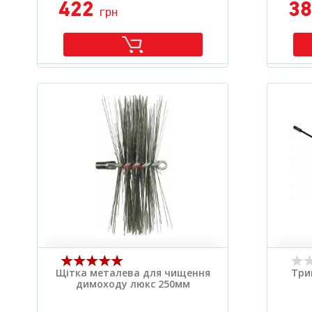
422
3
грн
Щітка металева для чищення
Три
димоходу люкс 250мм