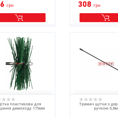
16
308
грн
грн
ітка пластикова для
Тримач щітки з дер
щення димоходу 175мм
ручкою 0,8м