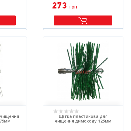
273
грн
 чищення
Щітка пластикова для
175мм
чищення димоходу 125мм