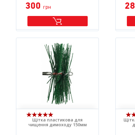
300
2
грн
Щітка пластикова для
Щітк
чищення димоходу 150мм
д