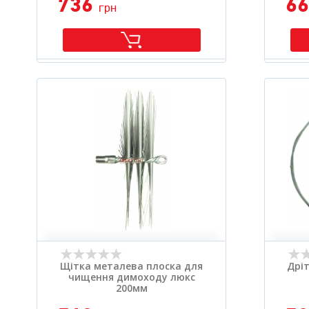
736
6
грн
Щітка металева плоска для
Дрі
чищення димоходу люкс
200мм