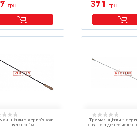
87
371
грн
грн
мач щітки з дерев'яною
Тримач щітки з пере
ручкою 1м
прутів з дерев'яною 