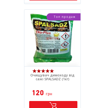
Вид засобу:
.
Розфасовка:
.
Очищувач димоходу від
сажі SPALSADZ (1кг)
120
грн