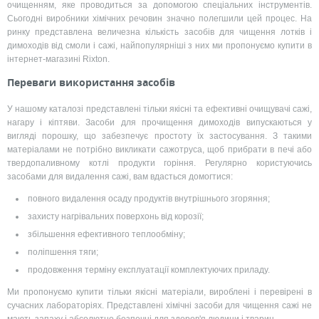
очищенням, яке проводиться за допомогою спеціальних інструментів.
Сьогодні виробники хімічних речовин значно полегшили цей процес. На
ринку представлена величезна кількість засобів для чищення лотків і
димоходів від смоли і сажі, найпопулярніші з них ми пропонуємо купити в
інтернет-магазині Rixton.
Переваги використання засобів
У нашому каталозі представлені тільки якісні та ефективні очищувачі сажі,
нагару і кіптяви. Засоби для прочищення димоходів випускаються у
вигляді порошку, що забезпечує простоту їх застосування. З такими
матеріалами не потрібно викликати сажотруса, щоб прибрати в печі або
твердопаливному котлі продукти горіння. Регулярно користуючись
засобами для видалення сажі, вам вдасться домогтися:
повного видалення осаду продуктів внутрішнього згоряння;
захисту нагрівальних поверхонь від корозії;
збільшення ефективного теплообміну;
поліпшення тяги;
продовження терміну експлуатації комплектуючих приладу.
Ми пропонуємо купити тільки якісні матеріали, вироблені і перевірені в
сучасних лабораторіях. Представлені хімічні засоби для чищення сажі не
мають запаху і абсолютно безпечні для здоров'я людини і тварин.