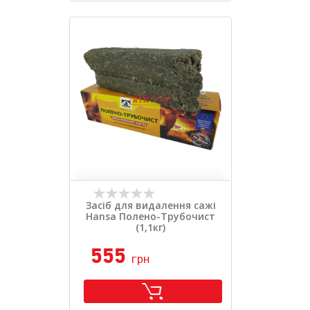
Вид засобу:
.
Розфасовка:
.
Засіб для видалення сажі
Hansa Полено-Трубочист
(1,1кг)
555
грн