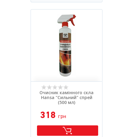
Вид засобу:
.
Розфасовка:
.
Очисник камінного скла
Hansa "Сильний" спрей
(500 мл)
318
грн