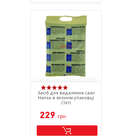
Вид засобу:
.
Розфасовка:
.
Засіб для видалення сажі
Hansa в економ упаковці
(1кг)
229
грн