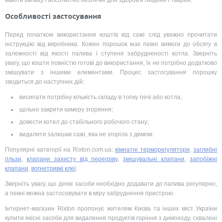
Особливості застосування
Перед початком використання коштів від сажі слід уважно прочитати
інструкцію від виробника. Кожен порошок має певні вимоги до обсягу в
залежності від якості палива і ступеня забрудненості котла. Зверніть
увагу, що кошти повністю готові до використання, їх не потрібно додатково
змішувати з іншими елементами. Процес застосування порошку
зводиться до наступних дій:
висипати потрібну кількість складу в топку печі або котла;
щільно закрити камеру згоряння;
довести котел до стабільного робочого стану;
видалити залишки сажі, яка не згоріла з димом.
Популярні категорії на Rixton.com.ua:
кімнатні терморегулятори
,
заглибні
гільзи
,
клапани захисту від перегріву
,
змішувальні клапани
,
запобіжні
клапани
,
вогнетривкі клеї
.
Зверніть увагу, що деякі засоби необхідно додавати до палива регулярно,
а певні можна застосовувати в міру забруднення пристрою.
Інтернет-магазин Rixton пропонує жителям Києва та інших міст України
купити якісні засоби для видалення продуктів горіння з димоходу, схвалені