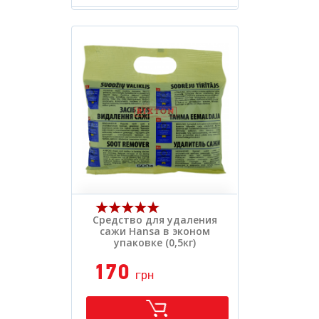
Вид засобу:
.
Розфасовка:
.
Средство для удаления
сажи Hansa в эконом
упаковке (0,5кг)
170
грн