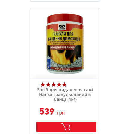
Вид засобу:
.
Розфасовка:
.
Засіб для видалення сажі
Hansa гранульований в
банці (1кг)
539
грн