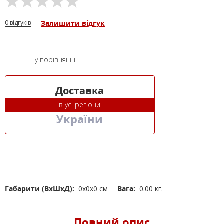
0 відгуків
Залишити відгук
у порівнянні
Доставка
в усі регіони
України
Габарити (ВхШхД):
0x0x0 см
Вага:
0.00 кг.
Повний опис