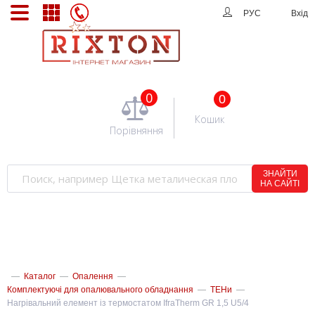
РУС
Вхід
0
0
Кошик
Порівняння
ЗНАЙТИ
НА САЙТІ
—
Каталог
—
Опалення
—
Комплектуючі для опалювального обладнання
—
ТЕНи
—
Нагрівальний елемент із термостатом IfraTherm GR 1,5 U5/4