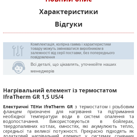
Характеристики
Відгуки
Комплектація, колірна гамма і характеристики
товару можуть змінюватися виробником в
залежності від серії поставки, без попереднього
повідомлення
Всі деталі, що цікавлять, уточнюйте наших
менеджерів
Нагрівальний елемент із термостатом
IfraTherm GR 1,5 U5/4
Електричні ТЕНи IfraTherm GR
з термостатом і різьбовим
фланцем призначені для нагрівання та підтримання
необхідної температури води в системі опалення та
водопостачання. Використовуються в бойлерах,
твердопаливних котлах, ємностях, які акумулюють тепло,
середньої та великої потужності. Прекрасно підходять як
додатковий нагрівальний елемент у системах сонячних