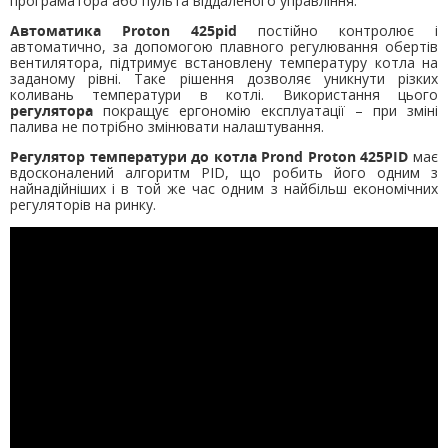
програматора або пульта віддаленого управління.
Автоматика Proton 425pid
постійно контролює і
автоматично, за допомогою плавного регулювання обертів
вентилятора, підтримує встановлену температуру котла на
заданому рівні. Таке рішення дозволяє уникнути різких
коливань температури в котлі. Використання цього
регулятора
покращує ергономію експлуатації – при зміні
палива не потрібно змінювати налаштування.
Регулятор температури до котла Prond Proton 425PID
має
вдосконалений алгоритм PID, що робить його одним з
найнадійніших і в той же час одним з найбільш економічних
регуляторів на ринку.