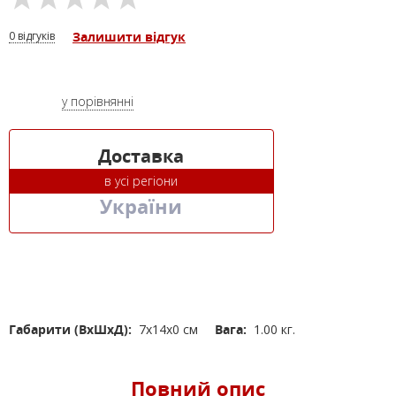
0 відгуків
Залишити відгук
у порівнянні
Доставка
в усі регіони
України
Габарити (ВхШхД):
7x14x0 см
Вага:
1.00 кг.
Повний опис