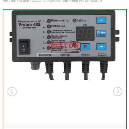
Автоматика для твердопаливних котлів Prond Proton 425PID