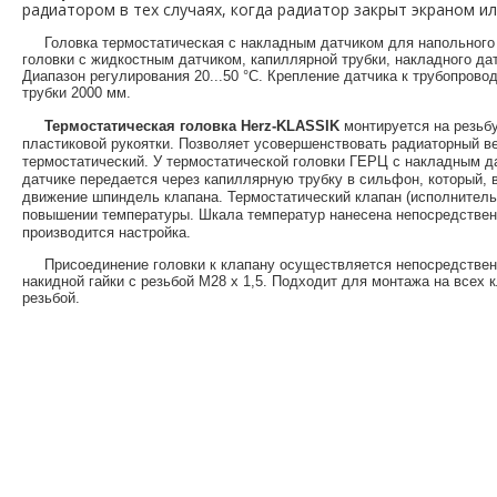
радиатором в тех случаях, когда радиатор закрыт экраном и
     Головка термостатическая с накладным датчиком для напольного отопления состоит из собственно 
головки с жидкостным датчиком, капиллярной трубки, накладного дат
Диапазон регулирования 20...50 °С. Крепление датчика к трубопрово
трубки 2000 мм.
Термостатическая головка Herz-KLASSIK
 монтируется на резьб
пластиковой рукоятки. Позволяет усовершенствовать радиаторный вен
термостатический. У термостатической головки ГЕРЦ с накладным д
датчике передается через капиллярную трубку в сильфон, который, в
движение шпиндель клапана. Термостатический клапан (исполнительн
повышении температуры. Шкала температур нанесена непосредственн
производится настройка.
     Присоединение головки к клапану осуществляется непосредственно без адаптера с помощью 
накидной гайки с резьбой М28 x 1,5. Подходит для монтажа на всех 
резьбой.