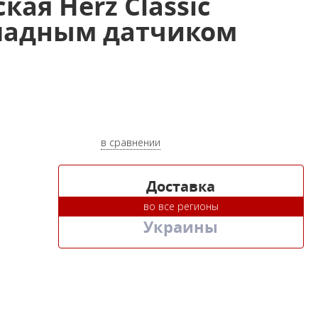
ая Herz Classic
акладным датчиком
в сравнении
Доставка
во все регионы
Украины