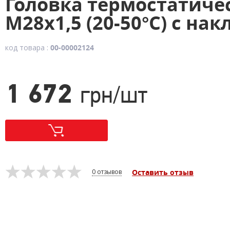
Головка термостатическ
М28х1,5 (20-50°С) с н
код товара :
00-00002124
1 672
грн/шт
0 отзывов
Оставить отзыв