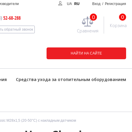
изводители
UA
RU
Вход
/ Регистрация
0
0
3)
52-68-288
Корзина
ть обратный звонок
Сравнения
НАЙТИ НА САЙТЕ
ния
Средства ухода за отопительным оборудованием
ssic М28х1,5 (20-50°С) с накладным датчиком