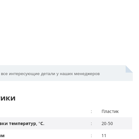
 все интересующие детали у наших менеджеров
тики
:
Пластик
ки температур, °С.
:
20-50
мм
:
11