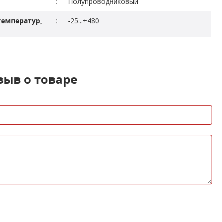
:
Полупроводниковый
температур,
:
-25...+480
зыв о товаре