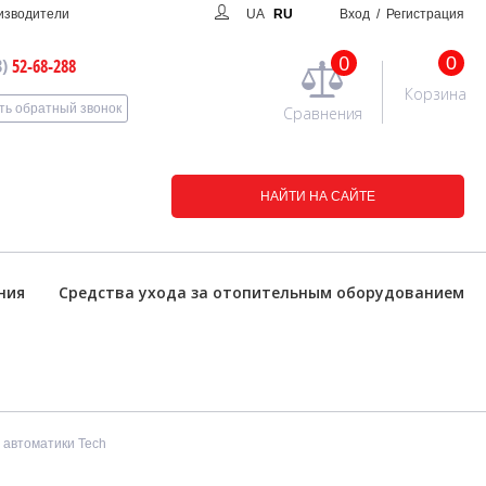
изводители
UA
RU
Вход
/ Регистрация
0
0
3)
52-68-288
Корзина
ть обратный звонок
Сравнения
НАЙТИ НА САЙТЕ
ния
Средства ухода за отопительным оборудованием
 автоматики Tech